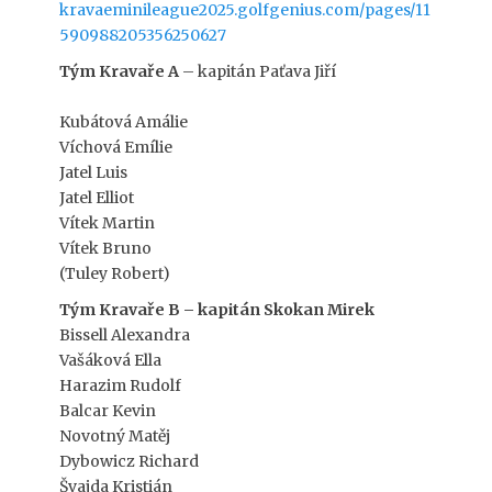
kravaeminileague2025.golfgenius.com/pages/11
590988205356250627
Tým Kravaře A
– kapitán Paťava Jiří
Kubátová Amálie
Víchová Emílie
Jatel Luis
Jatel Elliot
Vítek Martin
Vítek Bruno
(Tuley Robert)
Tým Kravaře B – kapitán Skokan Mirek
Bissell Alexandra
Vašáková Ella
Harazim Rudolf
Balcar Kevin
Novotný Matěj
Dybowicz Richard
Švajda Kristián