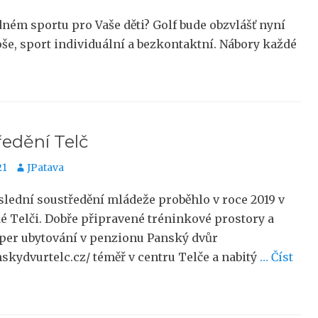
odném sportu pro Vaše děti? Golf bude obzvlášť nyní
oše, sport individuální a bezkontaktní. Nábory každé
edění Telč
no
Autor
21
JPatava
lední soustředění mládeže proběhlo v roce 2019 v
é Telči. Dobře připravené tréninkové prostory a
uper ubytování v penzionu Panský dvůr
kydvurtelc.cz/ téměř v centru Telče a nabitý
… Číst