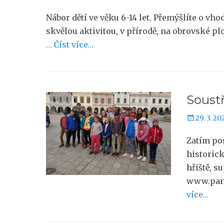
Nábor dětí ve věku 6-14 let. Přemýšlíte o vh
skvělou aktivitou, v přírodě, na obrovské pl
… Číst více…
Soustř
Publiková
29. 3. 20
Zatím pos
historick
hřiště, s
www.pans
více…