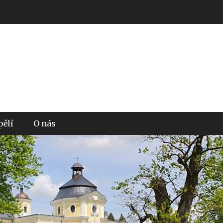
pělí
O nás