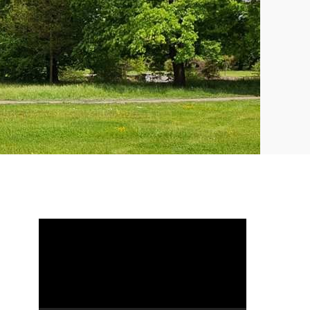
Video
přehrávač