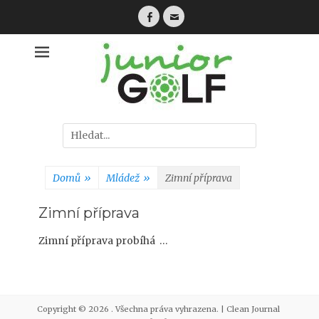
Přejít
k
Facebook
E-
obsahu
mail
webu
Hledat:
Domů
»
Mládež
»
Zimní příprava
Zimní příprava
Zimní příprava probíhá …
Copyright © 2026
. Všechna práva vyhrazena. | Clean Journal